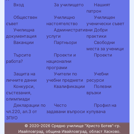
Вход
За училището
Нашият
патрон
Обществен
Училищно
Училищен
съвет
настоятелство
ученически съвет
Училищна
Административни
Добри
документация
услуги
практики
Ваканции
Партньори
Свободни
места за ученици
Търсите
Проекти и
Проекти
работа?
национални
програми
Защита на
Учители по
Учебни
личните данни
учебни предмети
ресурси
Конкурси,
Квалификации
Полезни
състезания,
връзки
олимпиади
Декларации по
Често
Профил на
чл.220, ал.3 от
задавани въпроси
купувача
ЗПУО
© 2020-2026 Средно училище "Христо Ботев"-гр.
Ивайловград, община Ивайловград, област Хасково.