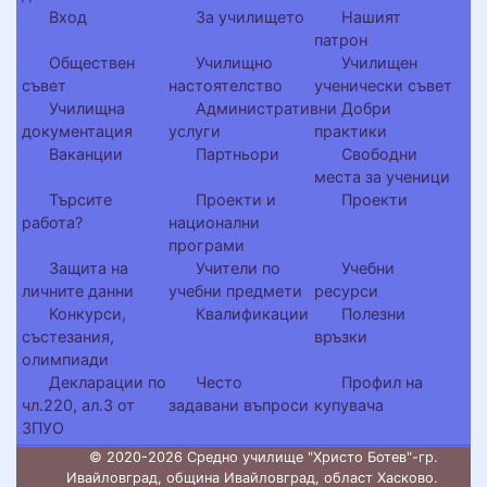
Вход
За училището
Нашият
патрон
Обществен
Училищно
Училищен
съвет
настоятелство
ученически съвет
Училищна
Административни
Добри
документация
услуги
практики
Ваканции
Партньори
Свободни
места за ученици
Търсите
Проекти и
Проекти
работа?
национални
програми
Защита на
Учители по
Учебни
личните данни
учебни предмети
ресурси
Конкурси,
Квалификации
Полезни
състезания,
връзки
олимпиади
Декларации по
Често
Профил на
чл.220, ал.3 от
задавани въпроси
купувача
ЗПУО
© 2020-2026 Средно училище "Христо Ботев"-гр.
Ивайловград, община Ивайловград, област Хасково.