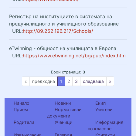
Регистър на институциите в системата на
предучилищното и училищното образование
URL:
http://89.252.196.217/Schools/
eTwinning - общност на училищата в Европа
URL:
https://www.etwinning.net/bg/pub/index.htm
Брой страници:
3
текуща
«
предходна
1
2
3
следваща
»
Начало
Новини
Екип
Прием
Нормативни
Учители
документи
Родители
Ученици
Информация
по класове
Извънкласни
Галерия
Контакти