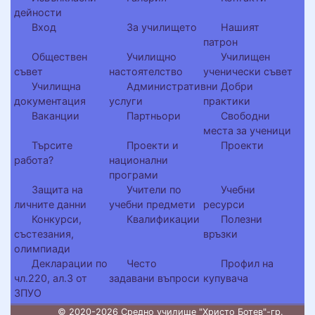
дейности
Вход
За училището
Нашият
патрон
Обществен
Училищно
Училищен
съвет
настоятелство
ученически съвет
Училищна
Административни
Добри
документация
услуги
практики
Ваканции
Партньори
Свободни
места за ученици
Търсите
Проекти и
Проекти
работа?
национални
програми
Защита на
Учители по
Учебни
личните данни
учебни предмети
ресурси
Конкурси,
Квалификации
Полезни
състезания,
връзки
олимпиади
Декларации по
Често
Профил на
чл.220, ал.3 от
задавани въпроси
купувача
ЗПУО
© 2020-2026 Средно училище "Христо Ботев"-гр.