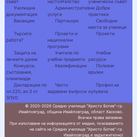
съвет
настоятелство
ученически съвет
Училищна
Административни
Добри
документация
услуги
практики
Ваканции
Партньори
Свободни
места за ученици
Търсите
Проекти и
Проекти
работа?
национални
програми
Защита на
Учители по
Учебни
личните данни
учебни предмети
ресурси
Конкурси,
Квалификации
Полезни
състезания,
връзки
олимпиади
Декларации по
Често
Профил на
чл.220, ал.3 от
задавани въпроси
купувача
ЗПУО
© 2020-2026 Средно училище "Христо Ботев"-гр.
Ивайловград, община Ивайловград, област Хасково.
Всички права запазени.
При използване на информацията от медии, позоваването
на сайта на Средно училище "Христо Ботев"-гр.
Ивайловград е задължително!