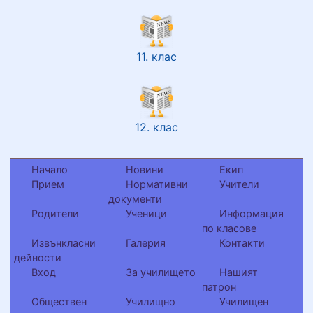
11. клас
12. клас
Начало
Новини
Екип
Прием
Нормативни
Учители
документи
Родители
Ученици
Информация
по класове
Извънкласни
Галерия
Контакти
дейности
Вход
За училището
Нашият
патрон
Обществен
Училищно
Училищен