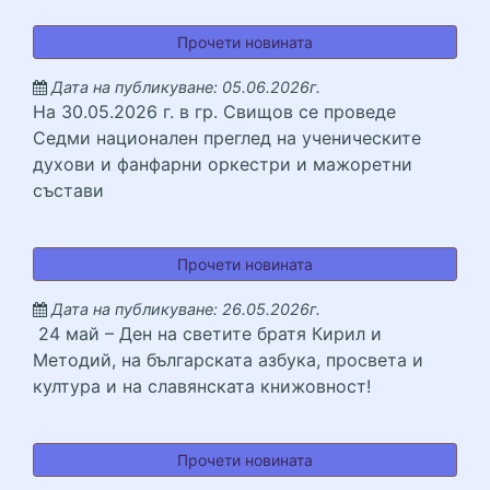
&bdquo;Младежи заедн
Прочети новината
Дата на публикуване: 05.06.2026г.
На 30.05.2026 г. в гр. Свищов се проведе
Седми национален преглед на ученическите
духови и фанфарни оркестри и мажоретни
състави
На 30.05.2026 г. в гр
Прочети новината
Дата на публикуване: 26.05.2026г.
24 май – Ден на светите братя Кирил и
Методий, на българската азбука, просвета и
култура и на славянската книжовност!
24 май &ndash; Ден на 
Прочети новината