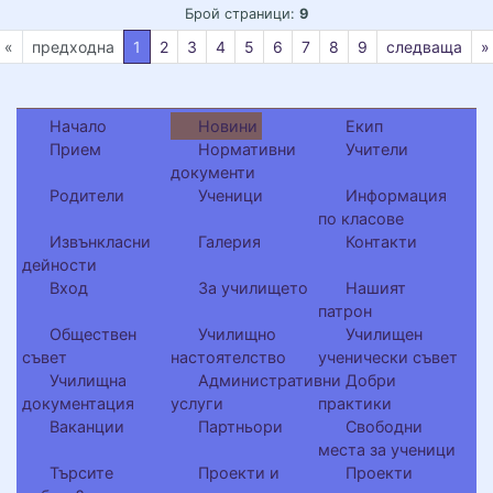
Брой страници:
9
текуща
«
предходна
1
2
3
4
5
6
7
8
9
следваща
»
Начало
Новини
Екип
Прием
Нормативни
Учители
документи
Родители
Ученици
Информация
по класове
Извънкласни
Галерия
Контакти
дейности
Вход
За училището
Нашият
патрон
Обществен
Училищно
Училищен
съвет
настоятелство
ученически съвет
Училищна
Административни
Добри
документация
услуги
практики
Ваканции
Партньори
Свободни
места за ученици
Търсите
Проекти и
Проекти