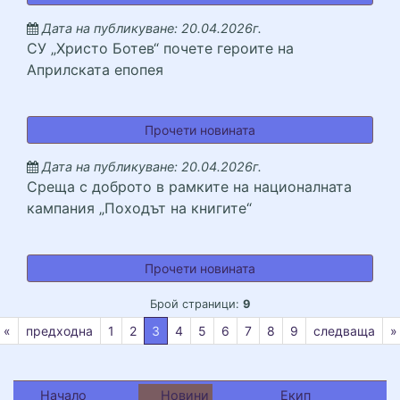
Дата на публикуване: 20.04.2026г.
СУ „Христо Ботев“ почете героите на
Априлската епопея
СУ &bdquo;Христо Боте
Прочети новината
Дата на публикуване: 20.04.2026г.
Среща с доброто в рамките на националната
кампания „Походът на книгите“
Среща с доброто в рам
Прочети новината
Брой страници:
9
текуща
«
предходна
1
2
3
4
5
6
7
8
9
следваща
»
Начало
Новини
Екип