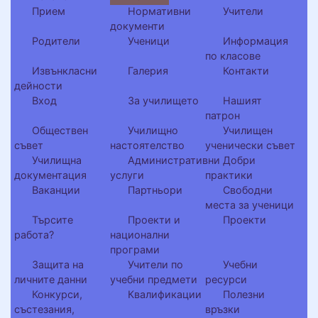
Прием
Нормативни
Учители
документи
Родители
Ученици
Информация
по класове
Извънкласни
Галерия
Контакти
дейности
Вход
За училището
Нашият
патрон
Обществен
Училищно
Училищен
съвет
настоятелство
ученически съвет
Училищна
Административни
Добри
документация
услуги
практики
Ваканции
Партньори
Свободни
места за ученици
Търсите
Проекти и
Проекти
работа?
национални
програми
Защита на
Учители по
Учебни
личните данни
учебни предмети
ресурси
Конкурси,
Квалификации
Полезни
състезания,
връзки